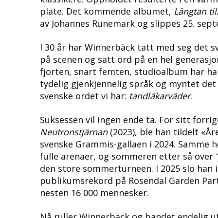
plate. Det kommende albumet,
Längtan til
av Johannes Runemark og slippes 25. sep
I 30 år har Winnerbäck tatt med seg det
på scenen og satt ord på en hel generasjon
fjorten, snart femten, studioalbum har han
tydelig gjenkjennelig språk og myntet det
svenske ordet vi har:
tandläkarväder
.
Suksessen vil ingen ende ta. For sitt forri
Neutronstjärnan
(2023), ble han tildelt «Å
svenske Grammis-gallaen i 2024. Samme hø
fulle arenaer, og sommeren etter så over
den store sommerturneen. I 2025 slo han i 
publikumsrekord på Rosendal Garden Part
nesten 16 000 mennesker.
Nå ruller Winnerbäck og bandet endelig ut