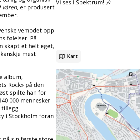
Vi ses i Spektrum! 🎶
l våren
, er produsert
tember.
 svenske vemodet opp
s følelser. På
 skapt et helt eget,
 kanskje mest
Kart
ge album,
rets Rock» på den
st spilte han for
 140 000 mennesker
tillegg
y i Stockholm foran
 på sin første store