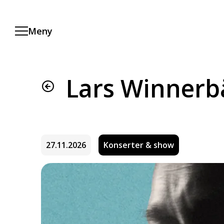
Hopp
til
hovedinnhold
Meny
Lars Winnerb
27.11.2026
Konserter & show