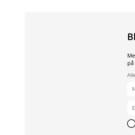
B
Me
på
All
Na
E-
po