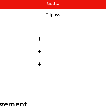
Godta
Tilpass
ngement