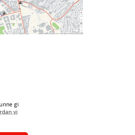
unne gi
rdan vi