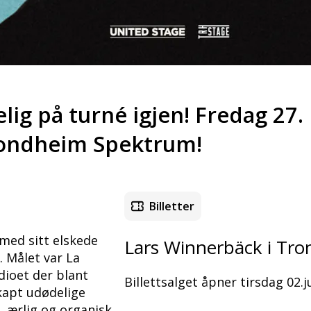
lig på turné igjen! Fredag 27
rondheim Spektrum!
Billetter
med sitt elskede
Lars Winnerbäck i Tr
. Målet var La
dioet der blant
Billettsalget åpner tirsdag 02.ju
kapt udødelige
, ærlig og organisk