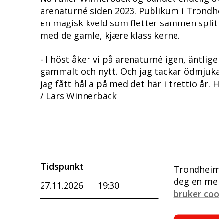
arenaturné siden 2023. Publikum i Trondhe
en magisk kveld som fletter sammen split
med de gamle, kjære klassikerne.
- I höst åker vi på arenaturné igen, äntlige
gammalt och nytt. Och jag tackar ödmjukas
jag fått hålla på med det här i trettio år. H
/ Lars Winnerbäck
Tidspunkt
Trondheim 
deg en mer
27.11.2026
19:30
bruker coo