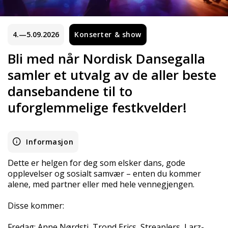
4.—5.09.2026
Konserter & show
Bli med når Nordisk Dansegalla
samler et utvalg av de aller beste
dansebandene til to
uforglemmelige festkvelder!
Informasjon
Dette er helgen for deg som elsker dans, gode
opplevelser og sosialt samvær – enten du kommer
alene, med partner eller med hele vennegjengen.
Disse kommer:
Fredag: Anne Nørdsti, Trond Erics, Streaplers, Larz-