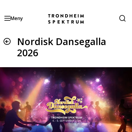
Hopp
til
hovedinnhold
Meny
Nordisk Dansegalla
2026