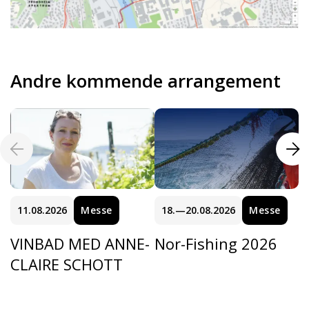
Andre kommende arrangement
11.08.2026
Messe
18.—20.08.2026
Messe
VINBAD MED ANNE-
Nor-Fishing 2026
CLAIRE SCHOTT
C