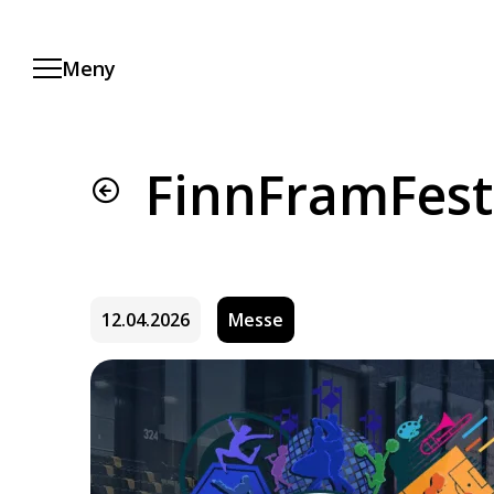
Hopp
til
hovedinnhold
Meny
FinnFramFest
12.04.2026
Messe