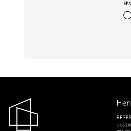
Hva
Hen
RESE
post