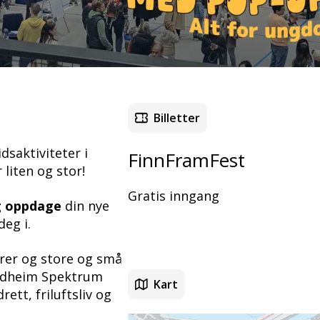
Billetter
idsaktiviteter i
FinnFramFest
liten og stor!
Gratis inngang
g oppdage
din nye
deg i.
tører og store og små
ondheim Spektrum
Kart
rett, friluftsliv og