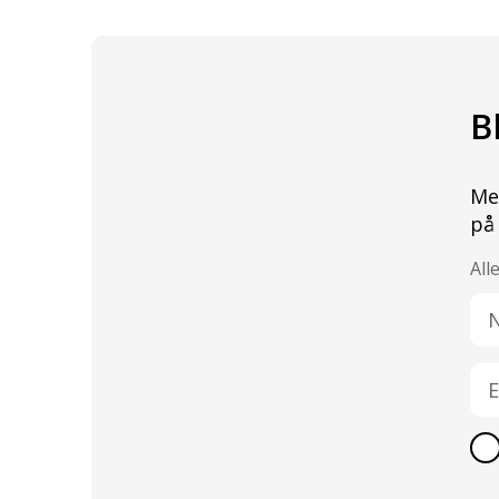
B
Me
på
All
Na
E-
po