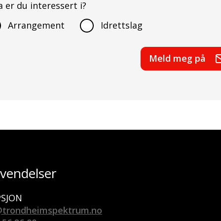
 er du interessert i?
Arrangement
Idrettslag
Meld meg på
vendelser
PSJON
@trondheimspektrum.no