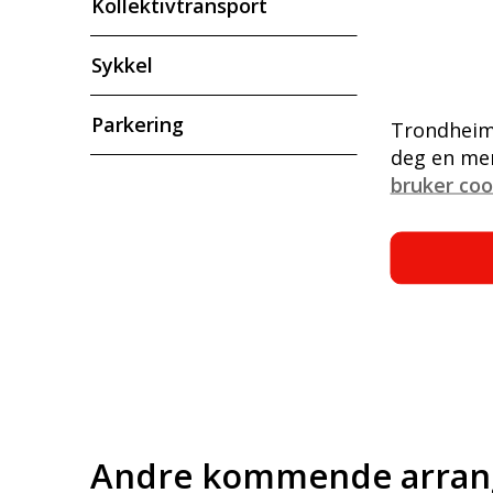
Kollektivtransport
Sykkel
Parkering
Trondheim 
deg en mer
bruker coo
Andre kommende arra