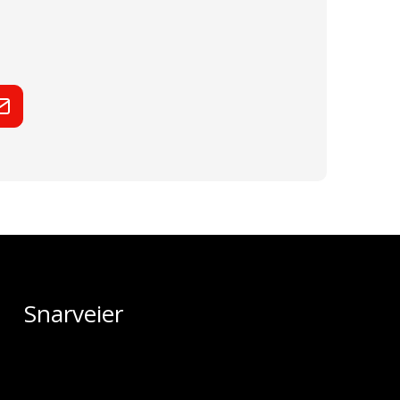
Snarveier
Idrett
Leie av lokaler